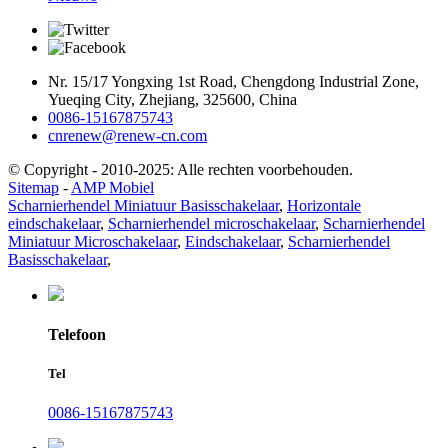
Nr. 15/17 Yongxing 1st Road, Chengdong Industrial Zone,
Yueqing City, Zhejiang, 325600, China
0086-15167875743
cnrenew@renew-cn.com
© Copyright - 2010-2025: Alle rechten voorbehouden.
Sitemap
-
AMP Mobiel
Scharnierhendel Miniatuur Basisschakelaar
,
Horizontale
eindschakelaar
,
Scharnierhendel microschakelaar
,
Scharnierhendel
Miniatuur Microschakelaar
,
Eindschakelaar
,
Scharnierhendel
Basisschakelaar
,
Telefoon
Tel
0086-15167875743