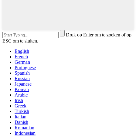
Druk op Enter om te zoeken of op
ESC om te sluiten.
English
French
German
Portuguese
Spanish
Russian
Japanese
Korean
Arabic
Irish
Greek
Turkish
Italian
Danish
Romanian
Indonesian