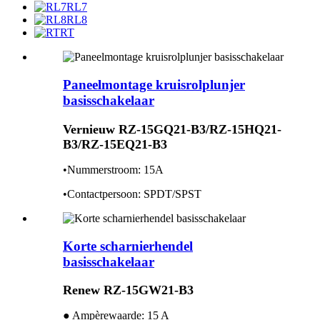
RL7
RL8
RT
Paneelmontage kruisrolplunjer
basisschakelaar
Vernieuw RZ-15GQ21-B3/RZ-15HQ21-
B3/RZ-15EQ21-B3
•Nummerstroom: 15A
•Contactpersoon: SPDT/SPST
Korte scharnierhendel
basisschakelaar
Renew RZ-15GW21-B3
● Ampèrewaarde: 15 A